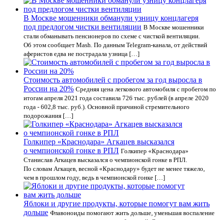
В Москве мошенники обманули узницу концлагеря
под предлогом чистки вентиляции
В Москве мошенники
стали обманывать пенсионеров по схеме с чисткой вентиляции.
Об этом сообщает Mash. По данным Telegram-канала, от действий
аферистов едва не пострадала узница […]
Стоимость автомобилей с пробегом за год выросла в
России на 20%
Средняя цена легкового автомобиля с пробегом по
итогам апреля 2021 года составила 726 тыс. рублей (в апреле 2020
года - 602,8 тыс. руб.). Основной причиной стремительного
подорожания […]
Голкипер «Краснодара» Агкацев высказался
о чемпионской гонке в РПЛ
Голкипер «Краснодара»
Станислав Агкацев высказался о чемпионской гонке в РПЛ.
По словам Агкацев, весной «Краснодару» будет не менее тяжело,
чем в прошлом году, ведь в чемпионской гонке […]
Яблоки и другие продукты, которые помогут вам жить
дольше
Флавоноиды помогают жить дольше, уменьшая воспаление