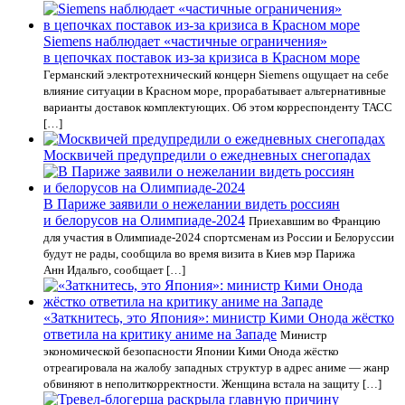
Siemens наблюдает «частичные ограничения»
в цепочках поставок из-за кризиса в Красном море
Германский электротехнический концерн Siemens ощущает на себе
влияние ситуации в Красном море, прорабатывает альтернативные
варианты доставок комплектующих. Об этом корреспонденту ТАСС
[…]
Москвичей предупредили о ежедневных снегопадах
В Париже заявили о нежелании видеть россиян
и белорусов на Олимпиаде-2024
Приехавшим во Францию
для участия в Олимпиаде-2024 спортсменам из России и Белоруссии
будут не рады, сообщила во время визита в Киев мэр Парижа
Анн Идальго, сообщает […]
«Заткнитесь, это Япония»: министр Кими Онода жёстко
ответила на критику аниме на Западе
Министр
экономической безопасности Японии Кими Онода жёстко
отреагировала на жалобу западных структур в адрес аниме — жанр
обвиняют в неполиткорректности. Женщина встала на защиту […]