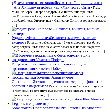
«Драматично развивавшийся матч»: Лавров похвалил
«Аль-Хиляль» за победу над «Манчестер Сити»
Глава
МИД РФ Сергей Лавров поздравил министра иностранных
дел Королевства Саудовская Аравия Фейсала бен Фархана Аль Сауда
с победой «Аль-Хиляля» над «Манчестер Сити», которая состоялась
[…]
Родить ребенка после 40: плюсы, минусы, мнение
эксперта
Рождение ребенка после 40 лет становится все более
распространенным явлением. Этот показатель постоянно растет
с 1970-х годов, а число первых родов среди женщин в возрасте […]
В Кремле высказались о безопасности в дни
празднования 80-летия Победы
Специалист Житкова перечислила меры профилактики
болезни Альцгеймера
Руководитель Республиканского центра
когнитивных расстройств Юлия Житкова рассказала о мерах
профилактики болезни […]
Sony подарит пользователям PlayStation Plus Minecraft