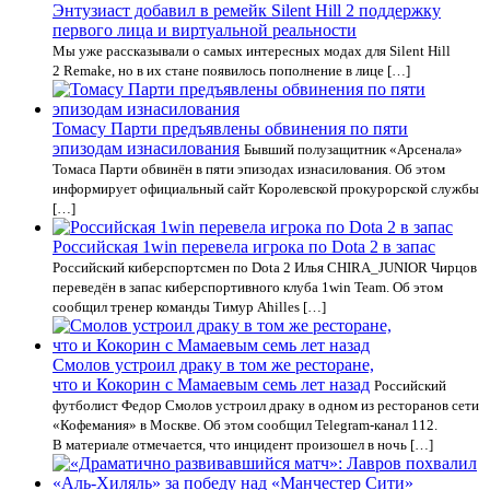
Энтузиаст добавил в ремейк Silent Hill 2 поддержку
первого лица и виртуальной реальности
Мы уже рассказывали о самых интересных модах для Silent Hill
2 Remake, но в их стане появилось пополнение в лице […]
Томасу Парти предъявлены обвинения по пяти
эпизодам изнасилования
Бывший полузащитник «Арсенала»
Томаса Парти обвинён в пяти эпизодах изнасилования. Об этом
информирует официальный сайт Королевской прокурорской службы
[…]
Российская 1win перевела игрока по Dota 2 в запас
Российский киберспортсмен по Dota 2 Илья CHIRA_JUNIOR Чирцов
переведён в запас киберспортивного клуба 1win Team. Об этом
сообщил тренер команды Тимур Ahilles […]
Смолов устроил драку в том же ресторане,
что и Кокорин с Мамаевым семь лет назад
Российский
футболист Федор Смолов устроил драку в одном из ресторанов сети
«Кофемания» в Москве. Об этом сообщил Telegram-канал 112.
В материале отмечается, что инцидент произошел в ночь […]