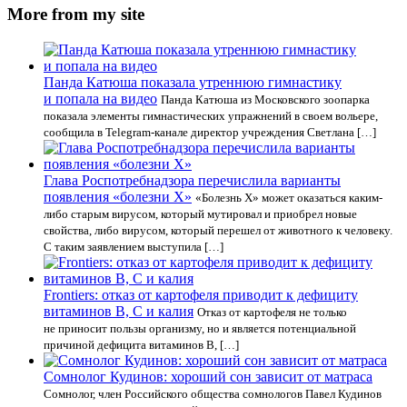
More from my site
Панда Катюша показала утреннюю гимнастику
и попала на видео
Панда Катюша из Московского зоопарка
показала элементы гимнастических упражнений в своем вольере,
сообщила в Telegram-канале директор учреждения Светлана […]
Глава Роспотребнадзора перечислила варианты
появления «болезни Х»
«Болезнь Х» может оказаться каким-
либо старым вирусом, который мутировал и приобрел новые
свойства, либо вирусом, который перешел от животного к человеку.
С таким заявлением выступила […]
Frontiers: отказ от картофеля приводит к дефициту
витаминов В, С и калия
Отказ от картофеля не только
не приносит пользы организму, но и является потенциальной
причиной дефицита витаминов В, […]
Сомнолог Кудинов: хороший сон зависит от матраса
Сомнолог, член Российского общества сомнологов Павел Кудинов