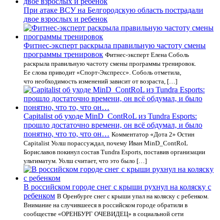
При атаке ВСУ на Белгородскую область пострадали
двое взрослых и ребенок
Фитнес-эксперт раскрыла правильную частоту смены
программы тренировок
Фитнес-эксперт Елена Соболь
раскрыла правильную частоту смены программы тренировок.
Ее слова приводит «Спорт-Экспресс». Соболь отметила,
что необходимость изменений зависит от возраста, […]
Capitalist об уходе MinD_ContRoL из Tundra Esports:
прошло достаточно времени, он всё обдумал, и было
понятно, что то, что он…
Комментатор «Дота 2» Остин
Capitalist Уолш порассуждал, почему Иван MinD_ContRoL
Бориславов покинул состав Tundra Esports, поставив организации
ультиматум. Уолш считает, что это было […]
В российском городе снег с крыши рухнул на коляску с
ребенком
В Оренбурге снег с крыши упал на коляску с ребенком.
Внимание на случившееся в российском городе обратили в
сообществе «ОРЕНБУРГ ОЧЕВИДЕЦ» в социальной сети