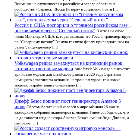
Внимание на случившееся в российском городе обратили в
сообществе «Саранск | Доска Позора» в социальной сети […]
Россия и США поспорили о “грязном российском газе”,
поставляемом через “Северный поток”
В ответ на слова
главы Минэнерго США, которая заявила, что Россия транспортирует
по "Северному потоку" "самую грязную форму природного газа на
Земле", вице-премьер […]
Volkswagen решил замахнуться на китайский рынок:
готовятся три новые модели
AutoPixel: Volkswagen выпустит
три новые модели для китайского рынка в 2026 годуСтратегия
немецкого автогиганта основана на тройном ударе: три новые
модели, разработанные специально […]
Джефф Безос покинет пост гендиректора Amazon 5
июля
Об этом богатейший человек в мире объявил 26 мая на
ежегодном собрании акционеров компании. Ранее сообщалось, что
на должности гендиректора Amazon Безоса сменит Энди Джесси, а
сам Безос […]