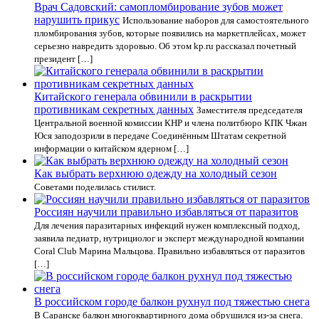
Врач Садовский: самопломбирование зубов может
нарушить прикус
Использование наборов для самостоятельного
пломбирования зубов, которые появились на маркетплейсах, может
серьезно навредить здоровью. Об этом kp.ru рассказал почетный
президент […]
Китайского генерала обвинили в раскрытии
противникам секретных данных
Заместителя председателя
Центральной военной комиссии КНР и члена политбюро КПК Чжан
Юся заподозрили в передаче Соединённым Штатам секретной
информации о китайском ядерном […]
Как выбрать верхнюю одежду на холодный сезон
Советами поделилась стилист.
Россиян научили правильно избавляться от паразитов
Для лечения паразитарных инфекций нужен комплексный подход,
заявила педиатр, нутрициолог и эксперт международной компании
Coral Club Марина Мальцова. Правильно избавляться от паразитов
[…]
В российском городе балкон рухнул под тяжестью снега
В Саранске балкон многоквартирного дома обрушился из-за снега.