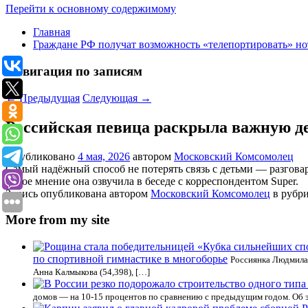
Перейти к основному содержимому
Главная
Граждане РФ получат возможность «телепортировать» но
Навигация по записям
←
Предыдущая
Следующая
→
Российская певица раскрыла важную де
Опубликовано
4 мая, 2026
автором
Московский Комсомолец
Самый надёжный способ не потерять связь с детьми — разговар
Такое мнение она озвучила в беседе с корреспондентом Super.
Запись опубликована автором
Московский Комсомолец
в рубр
More from my site
по спортивной гимнастике в многоборье
Россиянка Людмила 
Анна Калмыкова (54,398), […]
домов — на 10-15 процентов по сравнению с предыдущим годом. Об э