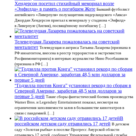
Хендерсон посетил стихийный мемориал возле
«Энфилда» в память о погибшем Жоте
Бывший футболист
английского «Ливерпуля» полузащитник нидерландского «Аякса»
Джордан Хендерсон приехал к мемориалу у стадиона «Энфилд»
в Ливерпуле (Англия), посвящённому погибшему […]
Телеведущая Лазарева пожаловалась на советский
менталитет
Телеведущая и актриса Татьяна Лазарева (признана в
РФ иноагентом, внесена в реестр террористов и экстремистов
Росфинмониторинга) в интервью журналистке Нино Росебашвили
(признана в РФ […]
“Годзилла против Конга” установил рекорд по сборам в
Северной Америке, заработав 48,5 млн долларов за
первые 5 дней
Такие сборы фантастический боевик производства
Warner Bros. и Legendary Entertainment показал, несмотря на
ограничения заполняемости залов в большинстве кинотеатров в
связи с пандемией. […]
В
российском детском саду отравились 17 детей
В детском
саду «Золотая рыбка» в поселке Прогресс Амурской области
отравились 17 детей, сообщает Управление Федеральной службы