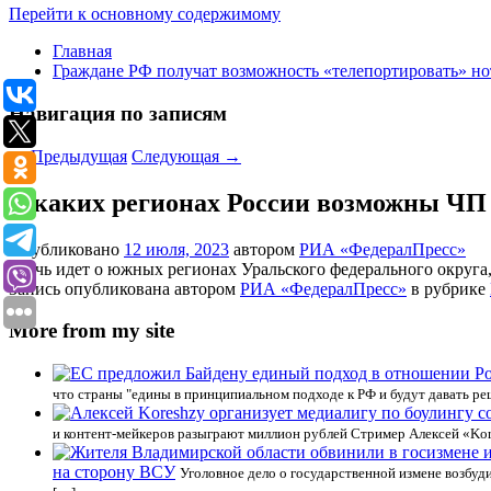
Перейти к основному содержимому
Главная
Граждане РФ получат возможность «телепортировать» но
Навигация по записям
←
Предыдущая
Следующая
→
В каких регионах России возможны ЧП
Опубликовано
12 июля, 2023
автором
РИА «ФедералПресс»
«Речь идет о южных регионах Уральского федерального округа
Запись опубликована автором
РИА «ФедералПресс»
в рубрике
More from my site
что страны "едины в принципиальном подходе к РФ и будут давать ре
и контент-мейкеров разыграют миллион рублей Стример Алексей «Kor
на сторону ВСУ
Уголовное дело о государственной измене возбуд