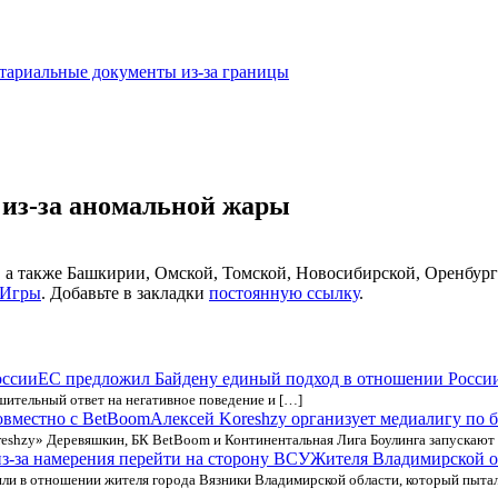
тариальные документы из-за границы
 из-за аномальной жары
, а также Башкирии, Омской, Томской, Новосибирской, Оренбург
Игры
. Добавьте в закладки
постоянную ссылку
.
ЕС предложил Байдену единый подход в отношении Росси
шительный ответ на негативное поведение и […]
Алексей Koreshzy организует медиалигу по 
eshzy» Деревяшкин, БК BetBoom и Континентальная Лига Боулинга запускают
Жителя Владимирской об
или в отношении жителя города Вязники Владимирской области, который пыта