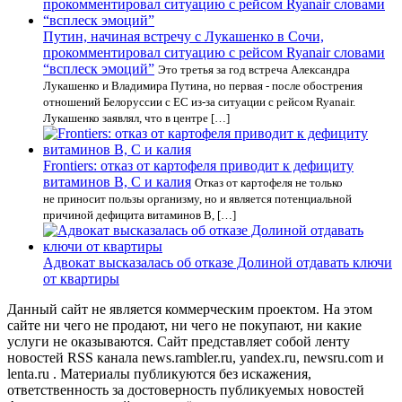
Путин, начиная встречу с Лукашенко в Сочи,
прокомментировал ситуацию с рейсом Ryanair словами
“всплеск эмоций”
Это третья за год встреча Александра
Лукашенко и Владимира Путина, но первая - после обострения
отношений Белоруссии с ЕС из-за ситуации с рейсом Ryanair.
Лукашенко заявлял, что в центре […]
Frontiers: отказ от картофеля приводит к дефициту
витаминов В, С и калия
Отказ от картофеля не только
не приносит пользы организму, но и является потенциальной
причиной дефицита витаминов В, […]
Адвокат высказалась об отказе Долиной отдавать ключи
от квартиры
Данный сайт не является коммерческим проектом. На этом
сайте ни чего не продают, ни чего не покупают, ни какие
услуги не оказываются. Сайт представляет собой ленту
новостей RSS канала news.rambler.ru, yandex.ru, newsru.com и
lenta.ru . Материалы публикуются без искажения,
ответственность за достоверность публикуемых новостей