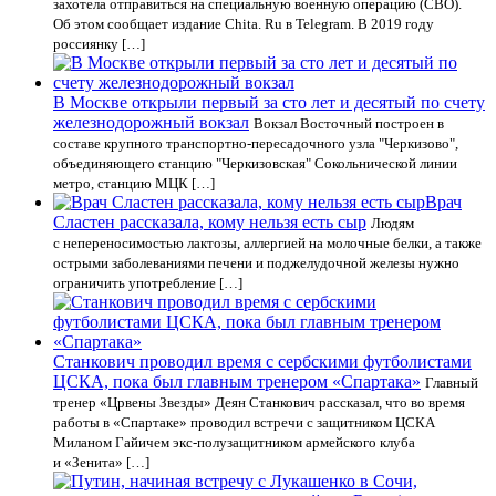
захотела отправиться на специальную военную операцию (СВО).
Об этом сообщает издание Chita. Ru в Telegram. В 2019 году
россиянку […]
В Москве открыли первый за сто лет и десятый по счету
железнодорожный вокзал
Вокзал Восточный построен в
составе крупного транспортно-пересадочного узла "Черкизово",
объединяющего станцию "Черкизовская" Сокольнической линии
метро, станцию МЦК […]
Врач
Сластен рассказала, кому нельзя есть сыр
Людям
с непереносимостью лактозы, аллергией на молочные белки, а также
острыми заболеваниями печени и поджелудочной железы нужно
ограничить употребление […]
Станкович проводил время с сербскими футболистами
ЦСКА, пока был главным тренером «Спартака»
Главный
тренер «Црвены Звезды» Деян Станкович рассказал, что во время
работы в «Спартаке» проводил встречи с защитником ЦСКА
Миланом Гайичем экс‑полузащитником армейского клуба
и «Зенита» […]