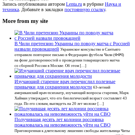
Запись опубликована автором
Lenta.ru
в рубрике
Наука и
техника
. Добавьте в закладки
постоянную ссылку
.
More from my site
В Чили претензию Украины по поводу матча с Россией
назвали провокацией
Украинское консульство в Сантьяго
отправило повторное письмо в Федерацию футбола Чили (ФФЧ)
на фоне договоренностей о проведении товарищеского матча
со сборной России в Москве. Об этом […]
Изучающий старение врач перечислил полезные
привычки для сохранения молодости
63-летний
американский врач-психиатр, изучающий вопросы старения, Марк
Хайман утверждает, что его биологический возраст составляет 43
года. По его словам, выглядеть на 20 лет моложе […]
Получившая десять лет колонии россиянка
пожаловалась на невозможность уйти на СВО
Приговоренная к длительному лишению свободы жительница Читы