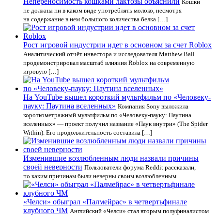
Непереносимость кошками лактозы объяснили
Кошки
не должны ни в каком виде употреблять молоко, несмотря
на содержание в нем большого количества белка […]
Рост игровой индустрии идет в основном за счет Roblox
Аналитический отчёт инвестора и исследователя Matthew Ball
продемонстрировал масштаб влияния Roblox на современную
игровую […]
На YouTube вышел короткий мультфильм по «Человеку-
пауку: Паутина вселенных»
Компания Sony выложила
короткометражный мультфильм по «Человеку-пауку: Паутина
вселенных» — проект получил название «Паук внутри» (The Spider
Within). Его продолжительность составила […]
Изменившие возлюбленным люди назвали причины
своей неверности
Пользователи форума Reddit рассказали,
по каким причинам были неверны своим возлюбленным.
«Челси» обыграл «Палмейрас» в четвертьфинале
клубного ЧМ
Английский «Челси» стал вторым полуфиналистом