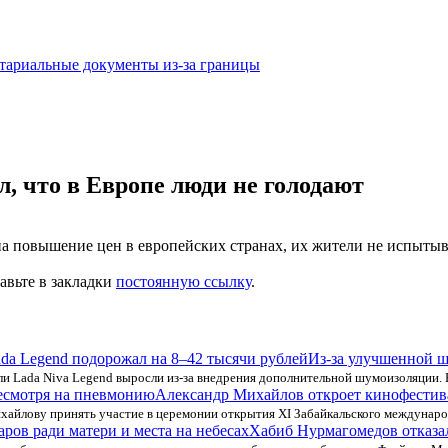
тариальные документы из-за границы
, что в Европе люди не голодают
на повышение цен в европейских странах, их жители не испыты
бавьте в закладки
постоянную ссылку
.
Из-за улучшенной ш
или Lada Niva Legend выросли из-за внедрения дополнительной шумоизоляции.
Александр Михайлов откроет кинофестива
айлову принять участие в церемонии открытия ХI Забайкальского междунаро
Хабиб Нурмагомедов отказал