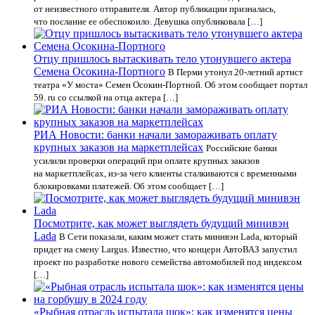
от неизвестного отправителя. Автор публикации призналась,
что послание ее обеспокоило. Девушка опубликовала […]
Отцу пришлось вытаскивать тело утонувшего актера
Семена Осокина-Портного
В Перми утонул 20-летний артист
театра «У моста» Семен Осокин-Портной. Об этом сообщает портал
59. ru со ссылкой на отца актера […]
РИА Новости: банки начали замораживать оплату
крупных заказов на маркетплейсах
Российские банки
усилили проверки операций при оплате крупных заказов
на маркетплейсах, из-за чего клиенты сталкиваются с временными
блокировками платежей. Об этом сообщает […]
Посмотрите, как может выглядеть будущий минивэн
Lada
В Сети показали, каким может стать минивэн Lada, который
придет на смену Largus. Известно, что концерн АвтоВАЗ запустил
проект по разработке нового семейства автомобилей под индексом
[…]
«Рыбная отрасль испытала шок»: как изменятся цены