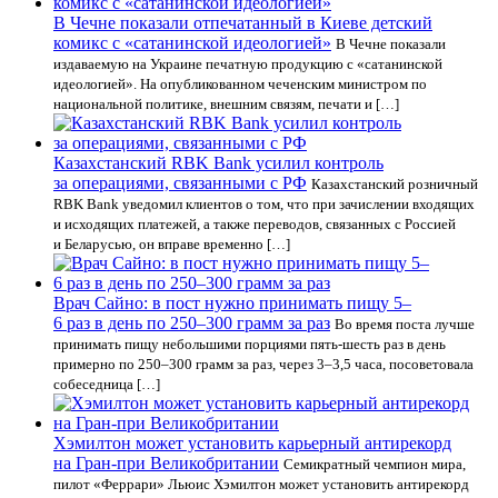
В Чечне показали отпечатанный в Киеве детский
комикс с «сатанинской идеологией»
В Чечне показали
издаваемую на Украине печатную продукцию с «сатанинской
идеологией». На опубликованном чеченским министром по
национальной политике, внешним связям, печати и […]
Казахстанский RBK Bank усилил контроль
за операциями, связанными с РФ
Казахстанский розничный
RBK Bank уведомил клиентов о том, что при зачислении входящих
и исходящих платежей, а также переводов, связанных с Россией
и Беларусью, он вправе временно […]
Врач Сайно: в пост нужно принимать пищу 5–
6 раз в день по 250–300 грамм за раз
Во время поста лучше
принимать пищу небольшими порциями пять-шесть раз в день
примерно по 250–300 грамм за раз, через 3–3,5 часа, посоветовала
собеседница […]
Хэмилтон может установить карьерный антирекорд
на Гран-при Великобритании
Семикратный чемпион мира,
пилот «Феррари» Льюис Хэмилтон может установить антирекорд