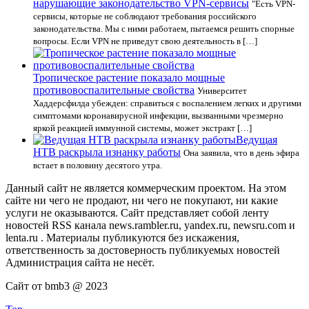
нарушающие законодательство VPN-сервисы
"Есть VPN-
сервисы, которые не соблюдают требования российского
законодательства. Мы с ними работаем, пытаемся решить спорные
вопросы. Если VPN не приведут свою деятельность в […]
Тропическое растение показало мощные
противовоспалительные свойства
Университет
Хаддерсфилда убежден: справиться с воспалением легких и другими
симптомами коронавирусной инфекции, вызванными чрезмерно
яркой реакцией иммунной системы, может экстракт […]
Ведущая
НТВ раскрыла изнанку работы
Она заявила, что в день эфира
встает в половину десятого утра.
Данный сайт не является коммерческим проектом. На этом
сайте ни чего не продают, ни чего не покупают, ни какие
услуги не оказываются. Сайт представляет собой ленту
новостей RSS канала news.rambler.ru, yandex.ru, newsru.com и
lenta.ru . Материалы публикуются без искажения,
ответственность за достоверность публикуемых новостей
Администрация сайта не несёт.
Сайт от bmb3 @ 2023