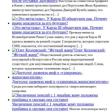
после отставки Залужного
Выступая на совместном брифинге
в Киеве с министром иностранных дел Португалии Жоао Кравиньо,
министр иностранных дел Украины Дмитрий Кулеба заявил, что
изменения в правительстве и […]
«Это метастазы». У Карла III обнаружен рак. Почему
врачи опасаются за его будущее?
Премьер-министр
Великобритании Риши Сунак заявил, что рак у короля Карла III
удалось выявить на ранней стадии. Специалисты, которых опросили
СМИ, опасаются, что поставленный монарху […]
Олег Козловский:
“Жуткий жанр”
Общественный деятель отмечает, что
популярный в Белоруссии и России жанр видеопризнаний
существует для запугивания общества и унижения людей. Слова,
которые задержанные силовиками люди […]
Диетолог развеяла миф о «газировках-жиросжигателях»
Среди россиян набирают популярность «жиросжигающие»
газировки.
Увеличение пенсий с 1 декабря: кому положена
прибавка и сколько она составит
Многие пенсионеры могут